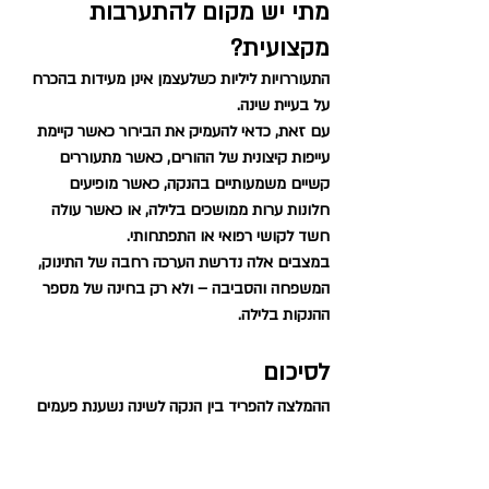
מתי יש מקום להתערבות 
מקצועית?
התעוררויות ליליות כשלעצמן אינן מעידות בהכרח 
על בעיית שינה.
עם זאת, כדאי להעמיק את הבירור כאשר קיימת 
עייפות קיצונית של ההורים, כאשר מתעוררים 
קשיים משמעותיים בהנקה, כאשר מופיעים 
חלונות ערות ממושכים בלילה, או כאשר עולה 
חשד לקושי רפואי או התפתחותי.
במצבים אלה נדרשת הערכה רחבה של התינוק, 
המשפחה והסביבה – ולא רק בחינה של מספר 
ההנקות בלילה.
לסיכום
ההמלצה להפריד בין הנקה לשינה נשענת פעמים 
רבות על תפיסות ותיקות יותר מאשר על הידע 
המחקרי העדכני.
עבור אנשי מקצוע העובדים עם משפחות, חשוב 