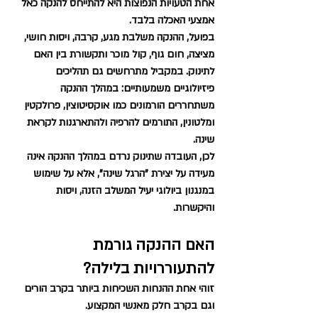
אחת הטעויות הנפוצות היא להתייחס להנקה כאל 
אמצעי האכלה בלבד.
בפועל, ההנקה משלבת מגע, קרבה, ויסות חושי, 
מציצה, חום גוף, קול מוכר ותקשורת בין האם 
לתינוק. במקביל מתרחשים גם תהליכים 
פיזיולוגיים משמעותיים: במהלך ההנקה 
משתחררים הורמונים כמו אוקסיטוצין, פרולקטין 
ומלטונין, התורמים להרפיה ולהתארגנות לקראת 
שינה.
לכן, העובדה שתינוק נרדם במהלך ההנקה אינה 
מעידה על יצירת "הרגל שינה", אלא על שימוש 
במנגנון ביולוגי יעיל המשלב הזנה, ויסות 
והיקשרות.
האם ההנקה גורמת 
להתעוררויות בלילה?
זוהי אחת ההנחות השכיחות ביותר בקרב הורים 
וגם בקרב חלק מאנשי המקצוע.