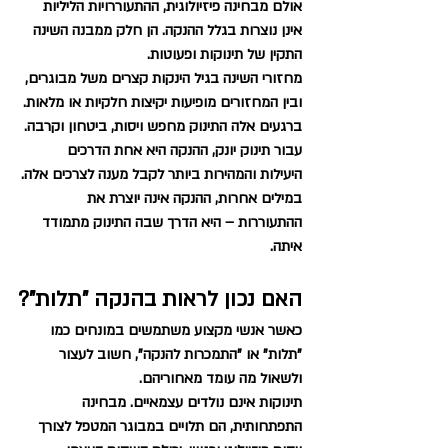
אולם מבחינה פיזיולוגית, ההתעוררויות הליליות 
אינן נוצרות בגלל ההנקה. הן חלק ממבנה השינה 
התקין של תינוקות ופעוטות.
מחזורי השינה בגיל הינקות קצרים משל מבוגרים, 
ובין המחזורים מופיעות יקיצות חלקיות או מלאות. 
ברגעים אלה התינוק מחפש ויסות, ביטחון וקרבה. 
עבור תינוק יונק, ההנקה היא אחת הדרכים 
היעילות והמהירות ביותר לקבל מענה לצרכים אלה.
במילים אחרות, ההנקה אינה יוצרת את 
ההתעוררות – היא הדרך שבה התינוק מתמודד 
איתה.
האם נכון לראות בהנקה "תלות"?
כאשר אנשי מקצוע משתמשים במונחים כמו 
"תלות" או "התמכרות להנקה", חשוב לעצור 
ולשאול מה עומד מאחוריהם.
תינוקות אינם נולדים עצמאיים. מבחינה 
התפתחותית, הם תלויים במבוגר המטפל לצורך 