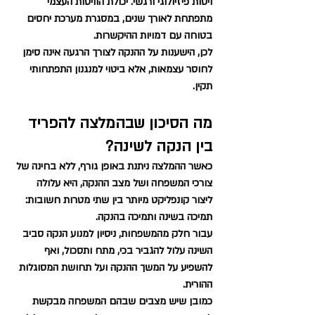
ויסות פיזיולוגי ורגשי. יכולת הוויסות העצמי 
מתפתחת לאורך שנים, במסגרת מערכת יחסים 
בטוחה עם דמויות ההיקשרות.
לכן, הישענות על ההנקה לצורך הרגעה אינה סימן 
לחוסר עצמאות, אלא ביטוי למנגנון התפתחותי 
תקין.
מה הסיכון שבהמלצה להפריד 
בין הנקה לשינה?
כאשר ההמלצה ניתנת באופן גורף, ללא בחינה של 
צורכי המשפחה ושל מצב ההנקה, היא עלולה 
ליצור קונפליקט מיותר בין שתי מטרות חשובות: 
תמיכה בשינה ותמיכה בהנקה.
עבור חלק מהמשפחות, ניסיון למנוע הנקה סביב 
השינה עלול להגביר בכי, מתח ותסכול, ואף 
להשפיע על המשך ההנקה ועל תחושת המסוגלות 
ההורית.
כמובן שיש מצבים שבהם המשפחה מבקשת 